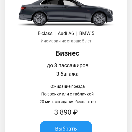
E-class
|
Audi A6
|
BMW 5
Иномарки не старше 5 лет
Бизнес
до 3 пассажиров
3 багажа
Ожидание поезда
По звонку или с табличкой
20 мин. ожидания бесплатно
3 890 ₽
Выбрать