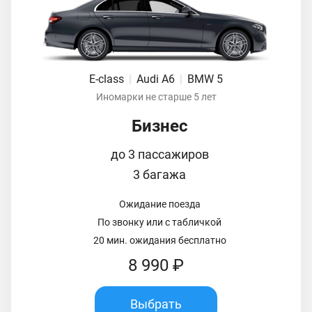
E-class
|
Audi A6
|
BMW 5
Иномарки не старше 5 лет
Бизнес
до 3 пассажиров
3 багажа
Ожидание поезда
По звонку или с табличкой
20 мин. ожидания бесплатно
8 990 ₽
Выбрать