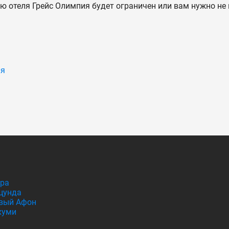
ию отеля Грейс Олимпия будет ограничен или вам нужно не
ия
гра
цунда
вый Афон
хуми