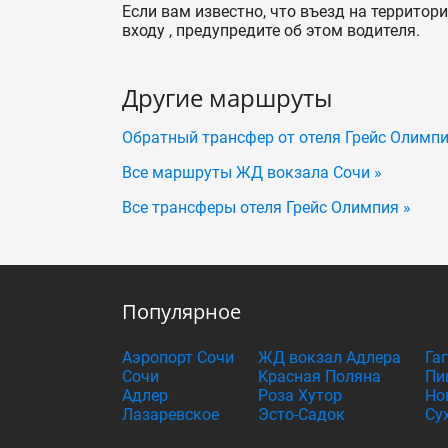
Если вам известно, что въезд на территор
входу , предупредите об этом водителя.
Другие маршруты
Обратный трансфер от отеля Грейс Олимп
Все маршруты ЖД вокзала Сочи »
Все трансферы отеля Грейс Олимпия »
Популярное
Аэропорт Сочи
ЖД вокзал Адлера
Га
Сочи
Красная Поляна
Пи
Адлер
Роза Хутор
Но
Лазаревское
Эсто-Садок
Су