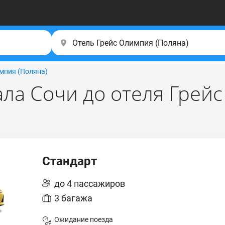
мпия (Пoлянa)
ала Сочи до отеля Грей
Стандарт
до 4 пассажиров
3 багажа
Ожидание поезда