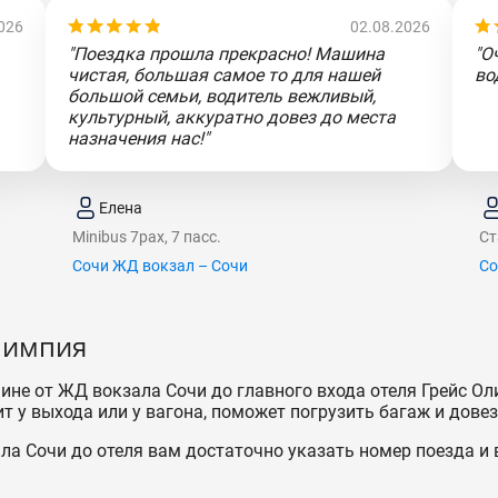
026
02.08.2026
"Поездка прошла прекрасно! Машина
"О
чистая, большая самое то для нашей
во
большой семьи, водитель вежливый,
культурный, аккуратно довез до места
назначения нас!"
Елена
Minibus 7pax, 7 пасс.
Ст
Сочи ЖД вокзал – Сочи
Со
лимпия
ине от ЖД вокзала Сочи до главного входа отеля Грейс Ол
т у выхода или у вагона, поможет погрузить багаж и довез
а Сочи до отеля вам достаточно указать номер поезда и 