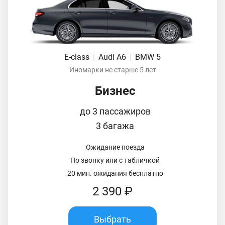
E-class
|
Audi A6
|
BMW 5
Иномарки не старше 5 лет
Бизнес
до 3 пассажиров
3 багажа
Ожидание поезда
По звонку или с табличкой
20 мин. ожидания бесплатно
2 390 ₽
Выбрать