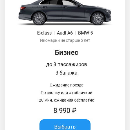
E-class
|
Audi A6
|
BMW 5
Иномарки не старше 5 лет
Бизнес
до 3 пассажиров
3 багажа
Ожидание поезда
По звонку или с табличкой
20 мин. ожидания бесплатно
8 990 ₽
Выбрать