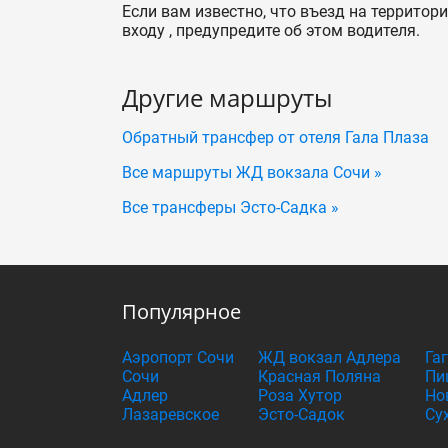
Если вам известно, что въезд на территор
входу , предупредите об этом водителя.
Другие маршруты
Обратный трансфер от отеля Гала Плаза
Все маршруты ЖД вокзала Сочи »
Все трансферы Эсто-Садка »
Популярное
Аэропорт Сочи
ЖД вокзал Адлера
Га
Сочи
Красная Поляна
Пи
Адлер
Роза Хутор
Но
Лазаревское
Эсто-Садок
Су