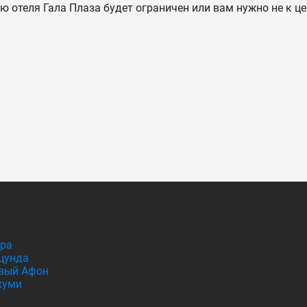
ию отеля Гала Плаза будет ограничен или вам нужно не к 
гра
цунда
вый Афон
хуми