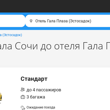
а (Эстocaдoк)
ала Сочи до отеля Гала 
Стандарт
до 4 пассажиров
3 багажа
Ожидание поезда