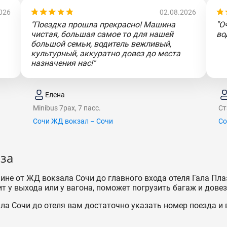
026
02.08.2026
"Поездка прошла прекрасно! Машина
"О
чистая, большая самое то для нашей
во
большой семьи, водитель вежливый,
культурный, аккуратно довез до места
назначения нас!"
Елена
Minibus 7pax, 7 пасс.
Ст
Сочи ЖД вокзал – Сочи
Со
аза
ине от ЖД вокзала Сочи до главного входа отеля Гала Пла
т у выхода или у вагона, поможет погрузить багаж и довез
а Сочи до отеля вам достаточно указать номер поезда и 