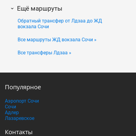
Ещё маршруты
Обратный трансфер от Лдзаа до ЖД
вокзала Сочи
Все маршруты ЖД вокзала Сочи »
Все трансферы Лдзаа »
Популярное
Аэропорт Сочи
Сочи
Адлер
Лазаревское
Контакты