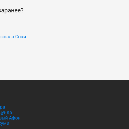
заранее?
окзала Сочи
гра
цунда
вый Афон
хуми