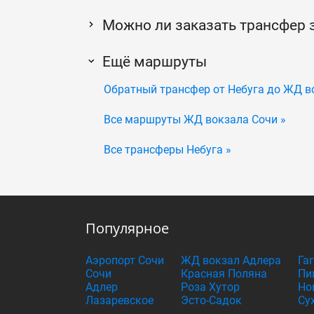
Можно ли заказать трансфер 
Ещё маршруты
Обратный трансфер от Небуга до ЖД в
Все маршруты ЖД вокзала Сочи »
Все трансферы Небуга »
Популярное
Аэропорт Сочи
ЖД вокзал Адлера
Га
Сочи
Красная Поляна
Пи
Адлер
Роза Хутор
Но
Лазаревское
Эсто-Садок
Су