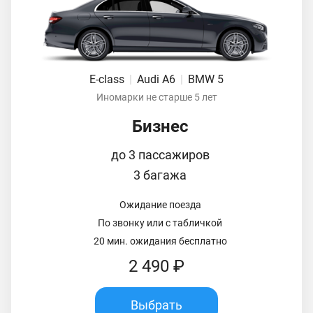
E-class
|
Audi A6
|
BMW 5
Иномарки не старше 5 лет
Бизнес
до 3 пассажиров
3 багажа
Ожидание поезда
По звонку или с табличкой
20 мин. ожидания бесплатно
2 490 ₽
Выбрать