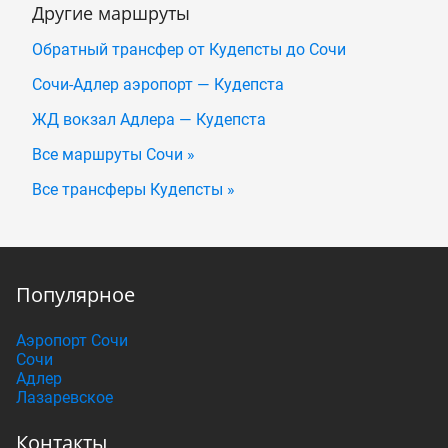
Другие маршруты
Обратный трансфер от Кудепсты до Сочи
Сочи-Адлер аэропорт — Кудепста
ЖД вокзал Адлера — Кудепста
Все маршруты Сочи »
Все трансферы Кудепсты »
Популярное
Аэропорт Сочи
Сочи
Адлер
Лазаревское
Контакты