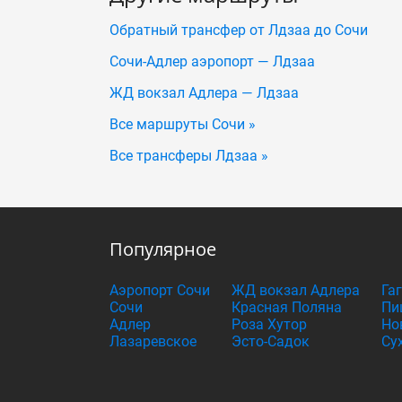
Обратный трансфер от Лдзаа до Сочи
Сочи-Адлер аэропорт — Лдзаа
ЖД вокзал Адлера — Лдзаа
Все маршруты Сочи »
Все трансферы Лдзаа »
Популярное
Аэропорт Сочи
ЖД вокзал Адлера
Га
Сочи
Красная Поляна
Пи
Адлер
Роза Хутор
Но
Лазаревское
Эсто-Садок
Су