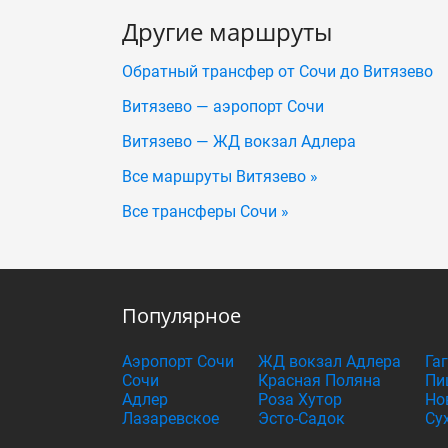
Другие маршруты
Обратный трансфер от Сочи до Витязево
Витязево — аэропорт Сочи
Витязево — ЖД вокзал Адлера
Все маршруты Витязево »
Все трансферы Сочи »
Популярное
Аэропорт Сочи
ЖД вокзал Адлера
Га
Сочи
Красная Поляна
Пи
Адлер
Роза Хутор
Но
Лазаревское
Эсто-Садок
Су