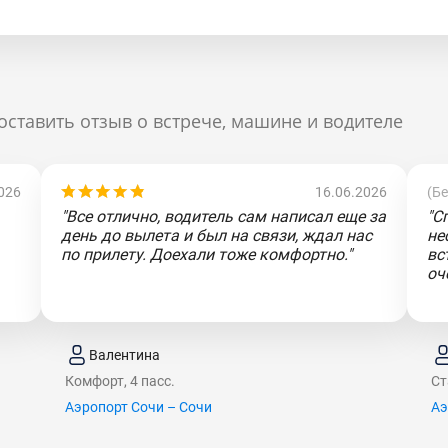
оставить отзыв о встрече, машине и водителе
026
16.06.2026
(Б
"Все отлично, водитель сам написал еще за
"С
день до вылета и был на связи, ждал нас
не
по прилету. Доехали тоже комфортно."
вс
оч
Валентина
Комфорт, 4 пасс.
Ст
Аэропорт Сочи – Сочи
Аэ