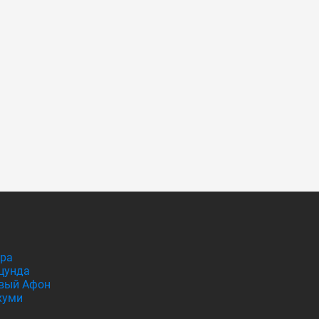
гра
цунда
вый Афон
хуми