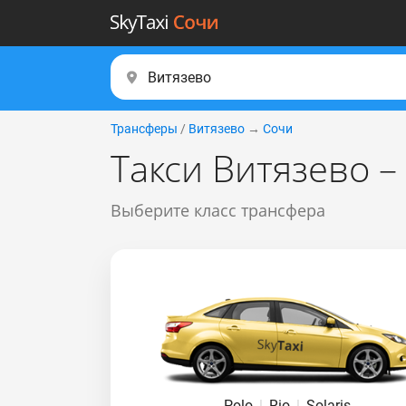
Трансферы
/
Витязево
→
Сочи
Такси Витязево 
Выберите класс трансфера
Polo
|
Rio
|
Solaris