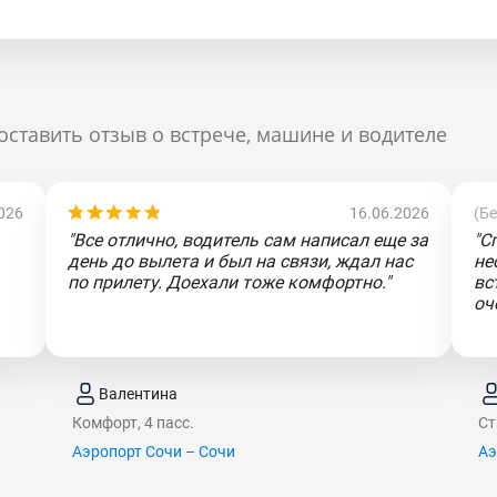
оставить отзыв о встрече, машине и водителе
026
16.06.2026
(Б
"Все отлично, водитель сам написал еще за
"С
день до вылета и был на связи, ждал нас
не
по прилету. Доехали тоже комфортно."
вс
оч
Валентина
Комфорт, 4 пасс.
Ст
Аэропорт Сочи – Сочи
Аэ