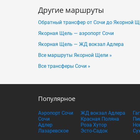
Другие маршруты
Обратный трансфер от Сочи до Якорной Щ
Якорная Щель — аэропорт Сочи
Якорная Щель — ЖД вокзал Адлера
Все маршруты Якорной Щели »
Все трансферы Сочи »
Популярное
Аэропорт Сочи
ЖД вокзал Адлера
Га
Сочи
Красная Поляна
Пи
Адлер
Роза Хутор
Но
Лазаревское
Эсто-Садок
Су