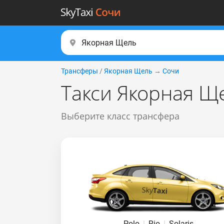
Трансферы
/
Якорная Щель
→
Сочи
Такси Якорная Щ
Выберите класс трансфера
Polo
|
Rio
|
Solaris