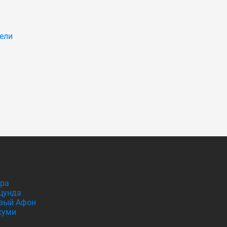
ели
гра
цунда
вый Афон
хуми