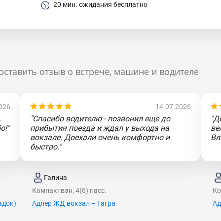
20 мин. ожидания бесплатно
оставить отзыв о встрече, машине и водителе
026
14.07.2026
,
"Спасибо водителю - позвонил еще до
"Д
о!"
прибытия поезда и ждал у выхода на
ве
вокзале. Доехали очень комфортно и
Вл
быстро."
Галина
Компактвэн, 4(6) пасс.
Ко
aдoк)
Адлер ЖД вокзал – Гагра
Ад