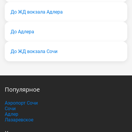
До ЖД вокзала Адлера
До Адлера
До ЖД вокзала Сочи
Популярное
Аэропорт Сочи
Сочи
Адлер
Лазаревское