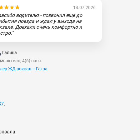
14.07.2026
пасибо водителю - позвонил еще до
ибытия поезда и ждал у выхода на
кзале. Доехали очень комфортно и
стро."
Галина
мпактвэн, 4(6) пасс.
лер ЖД вокзал – Гагра
87
.
окзала.