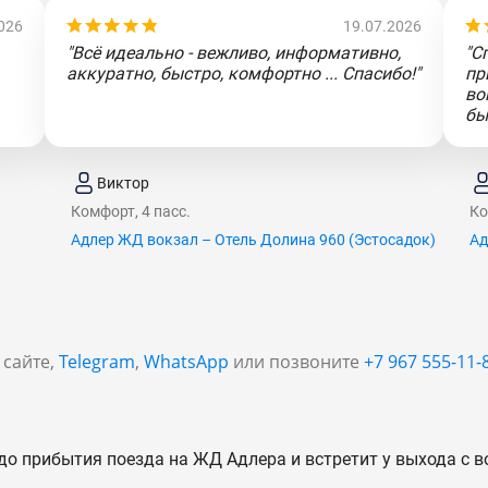
026
19.07.2026
"Всё идеально - вежливо, информативно,
"С
аккуратно, быстро, комфортно ... Спасибо!"
пр
во
бы
Виктор
Комфорт, 4 пасс.
Ко
Адлер ЖД вокзал – Отель Долина 960 (Эcтocaдoк)
Ад
 сайте,
Telegram
,
WhatsApp
или позвоните
+7 967 555-11-
до прибытия поезда на ЖД Адлера и встретит у выхода с в