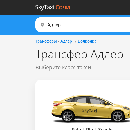
Трансферы
/
Адлер
→
Волконка
Трансфер Адлер 
Выберите класс такси
Polo
|
Rio
|
Solaris