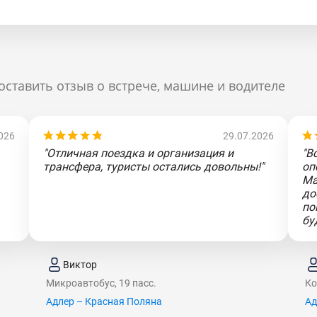
оставить отзыв о встрече, машине и водителе
026
29.07.2026
"Отличная поездка и организация и
"В
трансфера, туристы остались довольны!"
оп
Ма
до
по
бу
Виктор
Микроавтобус, 19 пасс.
Ко
Адлер – Красная Поляна
Ад