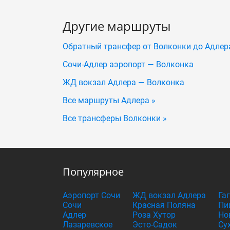
Другие маршруты
Обратный трансфер от Волконки до Адлер
Сочи-Адлер аэропорт — Волконка
ЖД вокзал Адлера — Волконка
Все маршруты Адлера »
Все трансферы Волконки »
Популярное
Аэропорт Сочи
ЖД вокзал Адлера
Га
Сочи
Красная Поляна
Пи
Адлер
Роза Хутор
Но
Лазаревское
Эсто-Садок
Су