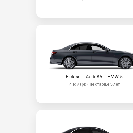
E-class
|
Audi A6
|
BMW 5
Иномарки не старше 5 лет