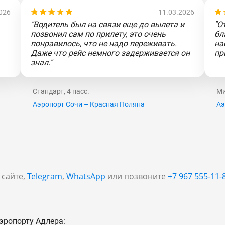
026
11.03.2026
"Водитель был на связи еще до вылета и
"О
позвонил сам по прилету, это очень
бл
понравилось, что не надо переживать.
на
Даже что рейс немного задерживается он
пр
знал."
Стандарт, 4 пасс.
Ми
Аэропорт Сочи – Красная Поляна
Аэ
 сайте,
Telegram
,
WhatsApp
или позвоните
+7 967 555-11-
эропорту Адлера: