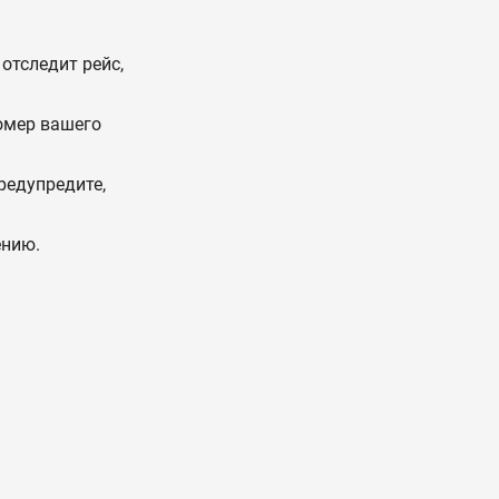
отследит рейс,
омер вашего
редупредите,
ению.