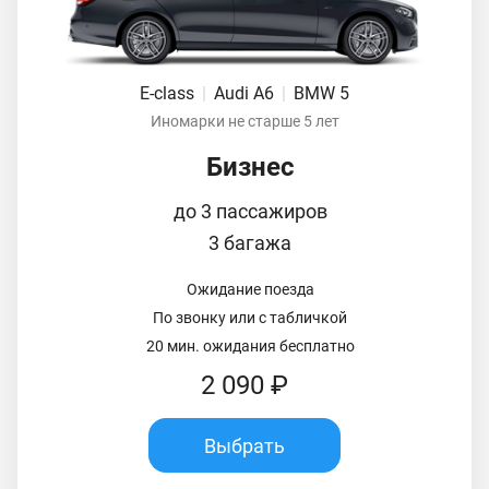
E-class
|
Audi A6
|
BMW 5
Иномарки не старше 5 лет
Бизнес
до 3 пассажиров
3 багажа
Ожидание поезда
По звонку или с табличкой
20 мин. ожидания бесплатно
2 090 ₽
Выбрать