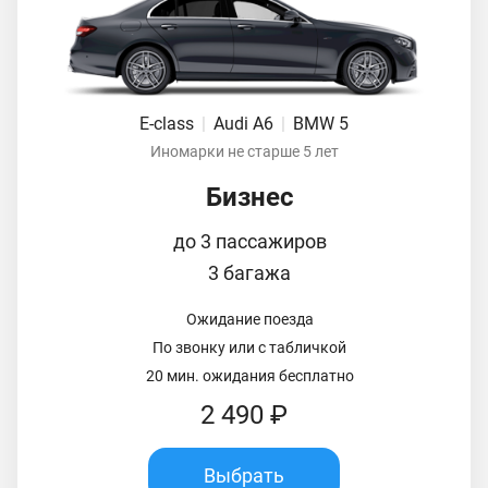
E-class
|
Audi A6
|
BMW 5
Иномарки не старше 5 лет
Бизнес
до 3 пассажиров
3 багажа
Ожидание поезда
По звонку или с табличкой
20 мин. ожидания бесплатно
2 490 ₽
Выбрать