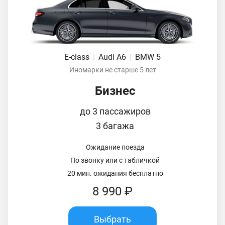
E-class
|
Audi A6
|
BMW 5
Иномарки не старше 5 лет
Бизнес
до 3 пассажиров
3 багажа
Ожидание поезда
По звонку или с табличкой
20 мин. ожидания бесплатно
8 990 ₽
Выбрать