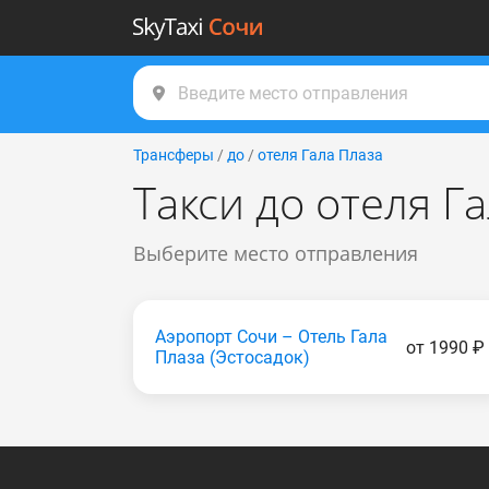
Трансферы
/
до
/
отеля Гала Плаза
Такси до отеля Г
Выберите место отправления
Аэропорт Сочи – Отель Гала
от 1990 ₽
Плаза (Эстocaдoк)