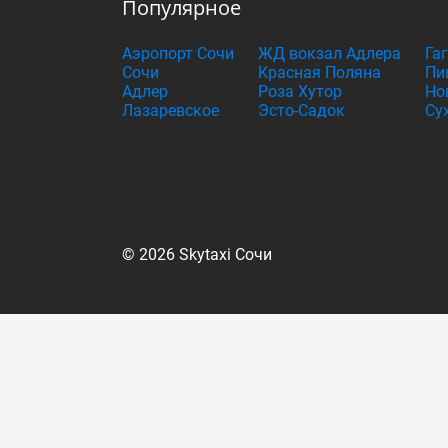
Популярное
Аэропорт Сочи
ЖД вокзал Адлера
Га
Сочи
Красная Поляна
Пи
Адлер
Роза Хутор
Но
Лазаревское
Эсто-Садок
Су
© 2026 Skytaxi Сочи