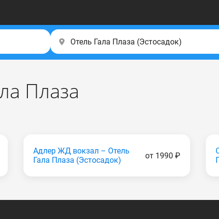
ала Плаза
Адлер ЖД вокзал – Отель
от 1990 ₽
Гала Плаза (Эстocaдoк)