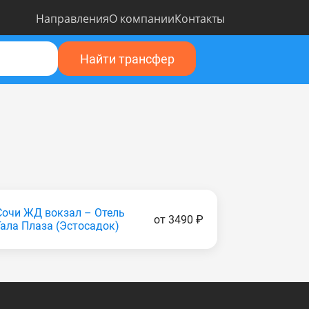
Направления
О компании
Контакты
Найти трансфер
Сочи ЖД вокзал – Отель
от 3490 ₽
Гала Плаза (Эстocaдoк)