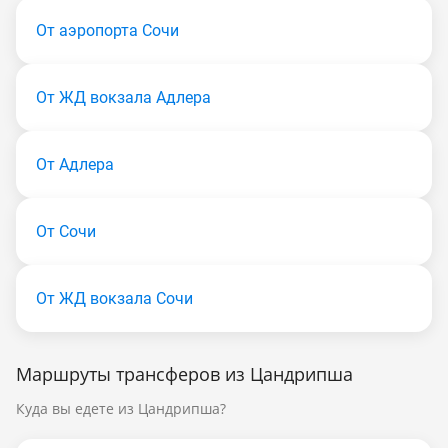
От аэропорта Сочи
От ЖД вокзала Адлера
От Адлера
От Сочи
От ЖД вокзала Сочи
Маршруты трансферов из Цандрипша
Куда вы едете из Цандрипша?