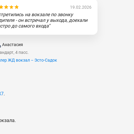
19.02.2026
стретились на вокзале по звонку
дителя - он встречал у выхода, доехали
стро до самого входа"
Анастасия
андарт, 4 пасс.
лер ЖД вокзал – Эсто-Садок
87
.
окзала.