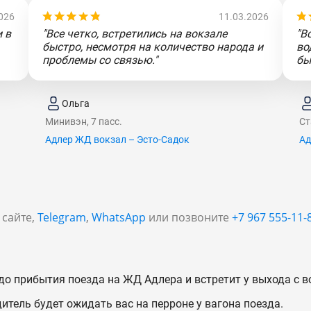
026
11.03.2026
 в
"Все четко, встретились на вокзале
"В
быстро, несмотря на количество народа и
во
проблемы со связью."
бы
Ольга
Минивэн, 7 пасс.
Ст
Адлер ЖД вокзал – Эсто-Садок
Ад
 сайте,
Telegram
,
WhatsApp
или позвоните
+7 967 555-11-
до прибытия поезда на ЖД Адлера и встретит у выхода с в
дитель будет ожидать вас на перроне у вагона поезда.