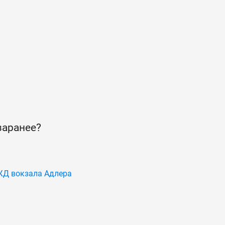
заранее?
ЖД вокзала Адлера